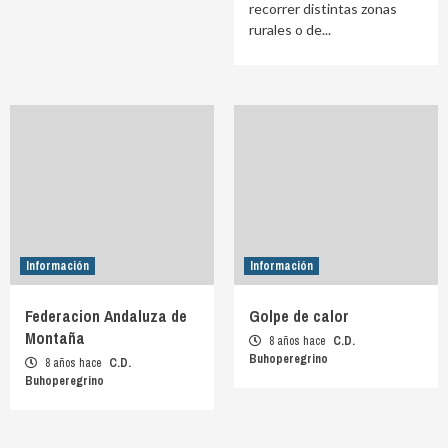
recorrer distintas zonas
rurales o de...
Información
Información
Federacion Andaluza de
Golpe de calor
Montaña
8 años hace
C.D.
Buhoperegrino
8 años hace
C.D.
Buhoperegrino