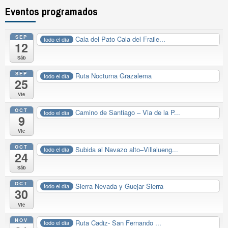
Eventos programados
SEP
Cala del Pato Cala del Fraile...
todo el día
12
Sáb
SEP
Ruta Nocturna Grazalema
todo el día
25
Vie
OCT
Camino de Santiago – Via de la P...
todo el día
9
Vie
OCT
Subida al Navazo alto–Villalueng...
todo el día
24
Sáb
OCT
Sierra Nevada y Guejar Sierra
todo el día
30
Vie
NOV
Ruta Cadiz- San Fernando ...
todo el día