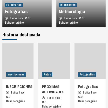
Fotografias
Información
Fotografias
Meteorologia
8 años hace
C.D.
8 años hace
C.D.
Buhoperegrino
Buhoperegrino
Historia destacada
Inscripciones
Rutas
Fotografias
INSCRIPCIONES
PROXIMAS
Fotografias
ACTIVIDADES
8 años hace
8 años hace
C.D.
C.D.
8 años hace
Buhoperegrino
Buhoperegrino
C.D.
Buhoperegrino