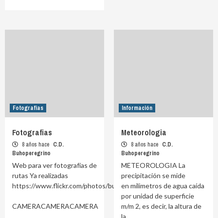
Fotografias
Información
Fotografias
Meteorologia
8 años hace
C.D.
8 años hace
C.D.
Buhoperegrino
Buhoperegrino
Web para ver fotografías de
METEOROLOGIA La
rutas Ya realizadas
precipitación se mide
https://www.flickr.com/photos/buhoperegrino/albums
en milimetros de agua caída
por unidad de superficie
CAMERACAMERACAMERA
m/m 2, es decir, la altura de
la...