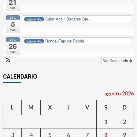
21
Sáb
DIC
Calar Alto / Bacares Sie...
todo el día
5
Sáb
DIC
Ronda -Tajo de Ronda
todo el día
26
Sáb
Ver Calendario
CALENDARIO
agosto 2026
L
M
X
J
V
S
D
1
2
3
4
5
6
7
8
9