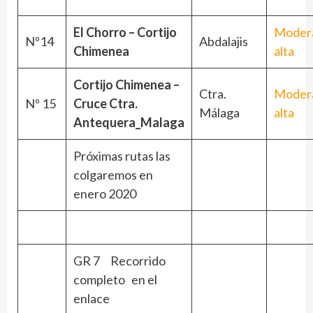
El Chorro – Cortijo
Moder
Nº14
Abdalajis
Chimenea
alta
Cortijo Chimenea –
Ctra.
Moder
Nº 15
Cruce Ctra.
Málaga
alta
Antequera_Malaga
Próximas rutas las
colgaremos en
enero 2020
GR 7 Recorrido
completo en el
enlace