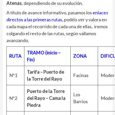
Atenas
, dependiendo de su evolución.
A título de avance informativo, pasamos los
enlaces
directos a las primeras rutas,
podéis ver y valora en
cada mapa el recorrido de cada una de ellas, iremos
colgando el resto de las rutas, según vallamos
avanzando.
TRAMO (inicio –
RUTA
ZONA
DIFIC
Fin)
Tarifa – Puerto de
Nº1
Facinas
Moder
la Torre del Rayo
Puerto de la Torre
Los
Nº2
del Rayo – Cama la
Moder
Barrios
Piedra