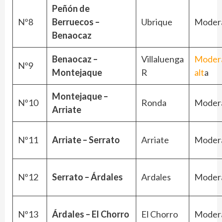
Peñón de
Nº8
Berruecos –
Ubrique
Moder
Benaocaz
Benaocaz –
Villaluenga
Moder
Nº9
Montejaque
R
alt
a
Montejaque –
Nº10
Ronda
Moder
Arriate
Nº11
Arriate – Serrato
Arriate
Moder
Nº12
Serrato – Árdales
Ardales
Moder
Nº13
Árdales – El Chorro
El Chorro
Moder