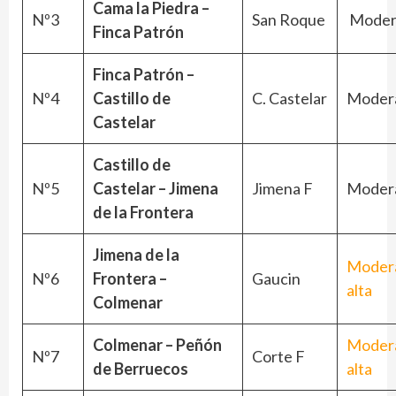
Cama la Piedra –
Nº3
San Roque
Moder
Finca Patrón
Finca Patrón –
Nº4
Castillo de
C. Castelar
Moder
Castelar
Castillo de
Nº5
Castelar – Jimena
Jimena F
Moder
de la Frontera
Jimena de la
Moder
Nº6
Frontera –
Gaucin
alta
Colmenar
Colmenar – Peñón
Moder
Nº7
Corte F
de Berruecos
alta