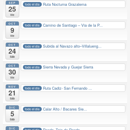
SEP
Ruta Nocturna Grazalema
todo el día
25
Vie
OCT
Camino de Santiago – Via de la P...
todo el día
9
Vie
OCT
Subida al Navazo alto–Villalueng...
todo el día
24
Sáb
OCT
Sierra Nevada y Guejar Sierra
todo el día
30
Vie
NOV
Ruta Cadiz- San Fernando ...
todo el día
21
Sáb
DIC
Calar Alto / Bacares Sie...
todo el día
5
Sáb
DIC
Ronda -Tajo de Ronda
todo el día