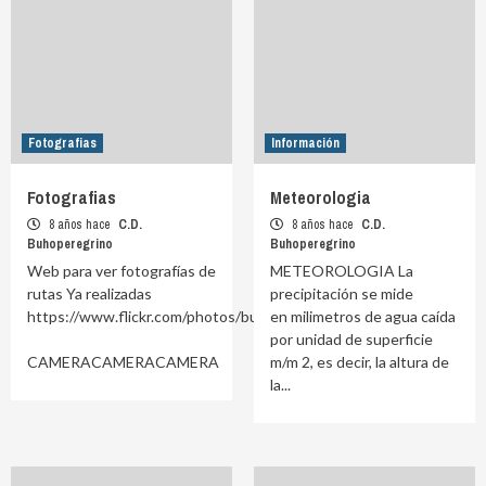
Fotografias
Información
Fotografias
Meteorologia
8 años hace
C.D.
8 años hace
C.D.
Buhoperegrino
Buhoperegrino
Web para ver fotografías de
METEOROLOGIA La
rutas Ya realizadas
precipitación se mide
https://www.flickr.com/photos/buhoperegrino/albums
en milimetros de agua caída
por unidad de superficie
CAMERACAMERACAMERA
m/m 2, es decir, la altura de
la...