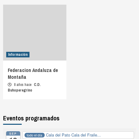
Información
Federacion Andaluza de
Montaña
8 años hace
C.D.
Buhoperegrino
Eventos programados
SEP
Cala del Pato Cala del Fraile...
todo el día