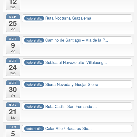
12
Sáb
SEP
Ruta Nocturna Grazalema
todo el día
25
Vie
OCT
Camino de Santiago – Via de la P...
todo el día
9
Vie
OCT
Subida al Navazo alto–Villalueng...
todo el día
24
Sáb
OCT
Sierra Nevada y Guejar Sierra
todo el día
30
Vie
NOV
Ruta Cadiz- San Fernando ...
todo el día
21
Sáb
DIC
Calar Alto / Bacares Sie...
todo el día
5