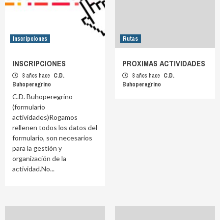
Inscripciones
Rutas
INSCRIPCIONES
PROXIMAS ACTIVIDADES
8 años hace
C.D.
8 años hace
C.D.
Buhoperegrino
Buhoperegrino
C.D. Buhoperegrino
(formulario
actividades)Rogamos
rellenen todos los datos del
formulario, son necesarios
para la gestión y
organización de la
actividad.No...